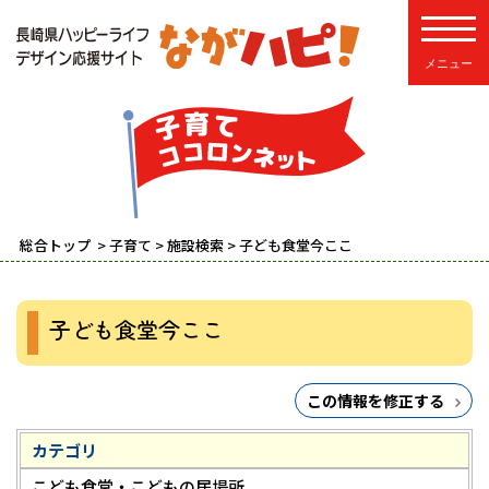
toggle
総合トップ
>
子育て
>
施設検索
> 子ども食堂今ここ
子ども食堂今ここ
この情報を修正する
カテゴリ
こども食堂・こどもの居場所