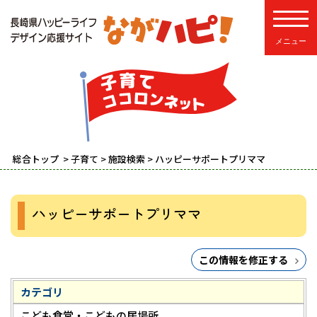
toggle
総合トップ
>
子育て
>
施設検索
> ハッピーサポートプリママ
ハッピーサポートプリママ
この情報を修正する
カテゴリ
こども食堂・こどもの居場所