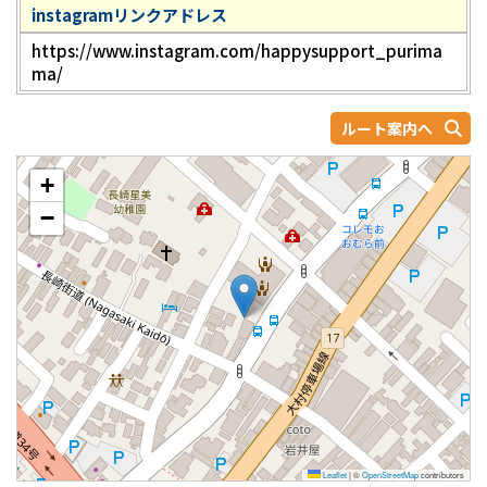
instagramリンクアドレス
https://www.instagram.com/happysupport_purima
ma/
ルート案内へ
+
−
Leaflet
|
©
OpenStreetMap
contributors