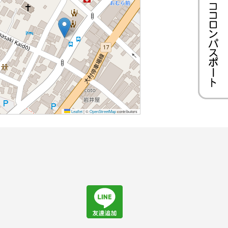
Leaflet
|
©
OpenStreetMap
contributors