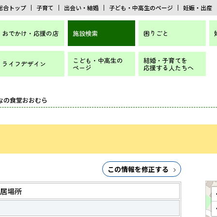
総合トップ
子育て
出会い・結婚
子ども・中高生のページ
妊娠・出産
おでかけ・応援の店
施設検索
困りごと
こども・中高生の
結婚・子育てを
ライフデザイン
ページ
応援する人たちへ
んなの食堂おおむら
この情報を修正する
居場所