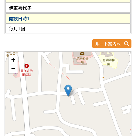
伊東喜代子
開設日時1
毎月1回
ルート案内へ
+
−