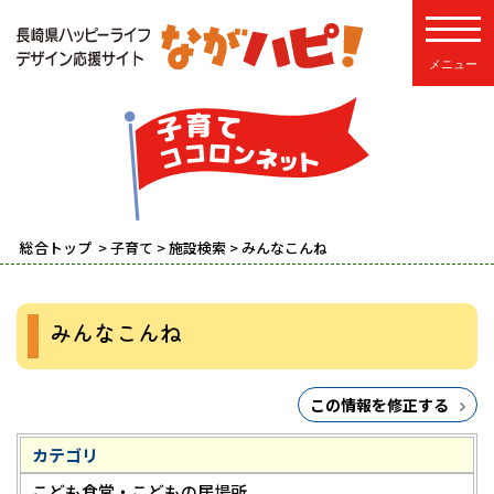
toggle
総合トップ
>
子育て
>
施設検索
> みんなこんね
みんなこんね
この情報を修正する
カテゴリ
こども食堂・こどもの居場所