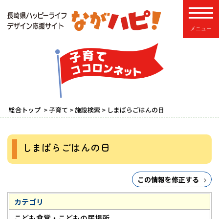
toggle
総合トップ
>
子育て
>
施設検索
> しまばらごはんの日
しまばらごはんの日
この情報を修正する
カテゴリ
こども食堂・こどもの居場所