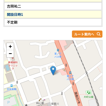
吉岡祐二
開設日時1
不定期
ルート案内へ
+
−