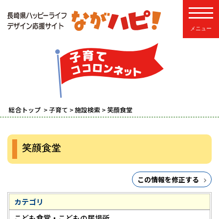
toggle
総合トップ
>
子育て
>
施設検索
> 笑顔食堂
笑顔食堂
この情報を修正する
カテゴリ
こども食堂・こどもの居場所