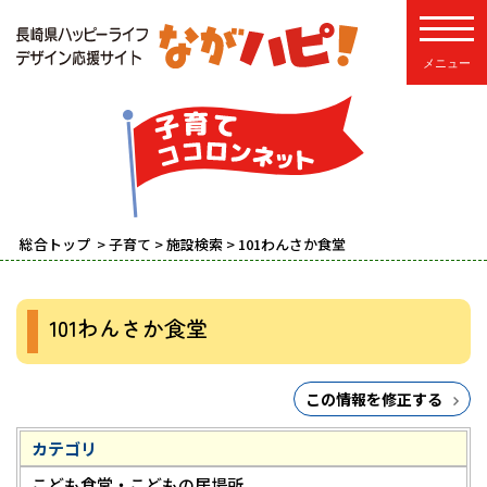
toggle
総合トップ
>
子育て
>
施設検索
> 101わんさか食堂
101わんさか食堂
この情報を修正する
カテゴリ
こども食堂・こどもの居場所