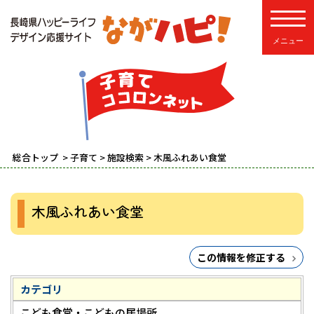
toggle
総合トップ
>
子育て
>
施設検索
> 木風ふれあい食堂
木風ふれあい食堂
この情報を修正する
カテゴリ
こども食堂・こどもの居場所